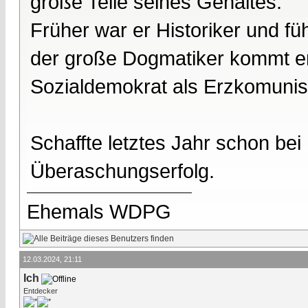
große Teile seines Gehaltes.
Früher war er Historiker und f
der große Dogmatiker kommt er j
Sozialdemokrat als Erzkomunist
Schaffte letztes Jahr schon be
Überaschungserfolg.
Ehemals WDPG
12.03.2024, 21:11
Ich
Entdecker