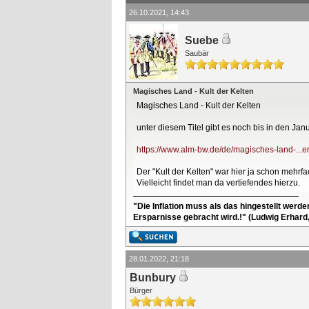
26.10.2021, 14:43
Suebe
Saubär
Magisches Land - Kult der Kelten
Magisches Land - Kult der Kelten
unter diesem Titel gibt es noch bis in den 
https://www.alm-bw.de/de/magisches-land-...e
Der "Kult der Kelten" war hier ja schon mehrf
Vielleicht findet man da vertiefendes hierzu.
"Die Inflation muss als das hingestellt werd
Ersparnisse gebracht wird.!" (Ludwig Erhard
28.01.2022, 21:18
Bunbury
Bürger