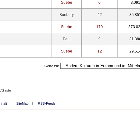
Suebe
0
3.09
Bunbury
42
85.85
Suebe
179
373.0
Paul
9
31.38
Suebe
12
29.51
Gehe zu:
t/Gäste
nhalt
|
SiteMap
|
RSS-Feeds