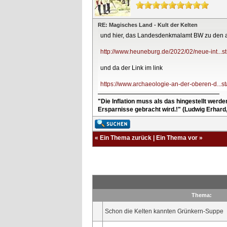
RE: Magisches Land - Kult der Kelten
und hier, das Landesdenkmalamt BW zu den a
http://www.heuneburg.de/2022/02/neue-int...st
und da der Link im link
https://www.archaeologie-an-der-oberen-d...sta
"Die Inflation muss als das hingestellt werd
Ersparnisse gebracht wird.!" (Ludwig Erhard
«
Ein Thema zurück
|
Ein Thema vor
»
Thema:
Schon die Kelten kannten Grünkern-Suppe