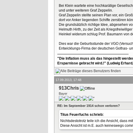
Bei Klein wartete eine hochkarätige Gesellsch
und unter weiteren Graf Zeppelin.
Graf Zeppelin stellte seinen Plan vor, ein G
dort vor Anker liegenden Schiffe zerstören kön
Die grundsätzlich richtige Idee, abgesehen vo
Helmuth Hirth, zu der Zeit als Kriegsfreiwillg
Heinkel widerum schlug Prof. Baumann von der T
Dies war die Geburtsstunde der VGO (Versuch
Entwicklungs-Firma der deutschen Gothas- 
"Die Inflation muss als das hingestellt werd
Ersparnisse gebracht wird.!" (Ludwig Erhard
17.09.2013, 17:48
913Chris
Bayer
RE: Im September 1914 schon verloren?
Titus Feuerfuchs schrieb:
Nichtsdestotrotz teile ich die Ansicht, dass 
Diese Ansicht ist m.E. auch keineswegs comm