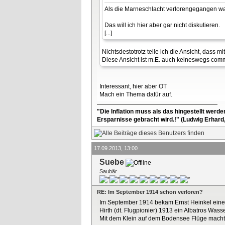
Als die Marneschlacht verlorengegangen wa
Das will ich hier aber gar nicht diskutieren.
[...]
Nichtsdestotrotz teile ich die Ansicht, dass 
Diese Ansicht ist m.E. auch keineswegs comm
Interessant, hier aber OT
Mach ein Thema dafür auf.
"Die Inflation muss als das hingestellt werd
Ersparnisse gebracht wird.!" (Ludwig Erhard
17.09.2013, 13:00
Suebe
Saubär
RE: Im September 1914 schon verloren?
Im September 1914 bekam Ernst Heinkel eine 
Hirth (dt. Flugpionier) 1913 ein Albatros Wass
Mit dem Klein auf dem Bodensee Flüge macht