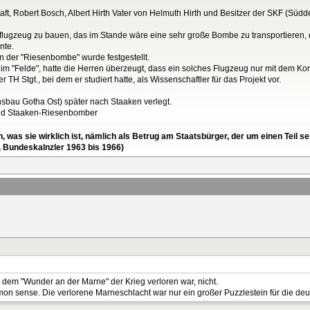
aft, Robert Bosch, Albert Hirth Vater von Helmuth Hirth und Besitzer der SKF (Südd
roßflugzeug zu bauen, das im Stande wäre eine sehr große Bombe zu transportieren
nte.
n der "Riesenbombe" wurde festgestellt.
er im "Felde", hatte die Herren überzeugt, dass ein solches Flugzeug nur mit dem Ko
H Stgt., bei dem er studiert hatte, als Wissenschaftler für das Projekt vor.
sbau Gotha Ost) später nach Staaken verlegt.
und Staaken-Riesenbomber
en, was sie wirklich ist, nämlich als Betrug am Staatsbürger, der um einen Tei
, Bundeskalnzler 1963 bis 1966)
mit dem "Wunder an der Marne" der Krieg verloren war, nicht.
on sense. Die verlorene Marneschlacht war nur ein großer Puzzlestein für die de