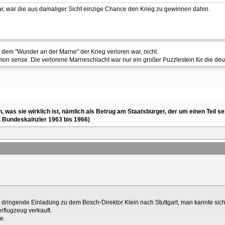
r, war die aus damaliger Sicht einzige Chance den Krieg zu gewinnen dahin.
mit dem "Wunder an der Marne" der Krieg verloren war, nicht.
on sense. Die verlorene Marneschlacht war nur ein großer Puzzlestein für die de
en, was sie wirklich ist, nämlich als Betrug am Staatsbürger, der um einen Tei
, Bundeskalnzler 1963 bis 1966)
dringende Einladung zu dem Bosch-Direktor Klein nach Stuttgart, man kannte sic
erflugzeug verkauft.
e.