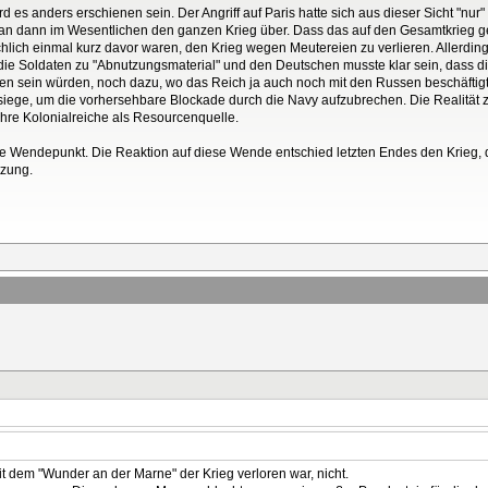
d es anders erschienen sein. Der Angriff auf Paris hatte sich aus dieser Sicht "nur
n dann im Wesentlichen den ganzen Krieg über. Dass das auf den Gesamtkrieg ges
ächlich einmal kurz davor waren, den Krieg wegen Meutereien zu verlieren. Allerdi
 Soldaten zu "Abnutzungsmaterial" und den Deutschen musste klar sein, dass die
en sein würden, noch dazu, wo das Reich ja auch noch mit den Russen beschäftigt
iege, um die vorhersehbare Blockade durch die Navy aufzubrechen. Die Realität ze
ihre Kolonialreiche als Resourcenquelle.
e Wendepunkt. Die Reaktion auf diese Wende entschied letzten Endes den Krieg, 
tzung.
mit dem "Wunder an der Marne" der Krieg verloren war, nicht.