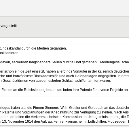
vorgestellt:
üstungsskandal durch die Medien gegangen.
nktionieren...
 davon, es werden längst andere Sauen durchs Dorf getrieben....Mediengesellscha
r schon einige Zeit einsetzt, haben allerdings Vorläufer in der kaiserlich deutsch
che und französische Blockadeschiffe und auch Hafenanlagen angegriffen. Interessa
gen Geschütztürmen von ausgemusterten Schlachtschiffen armiert waren.
Firmen an die Reichsleitung heran, um boten ihre Patente für diverse Projekte an.
rieges traten u.a. die Firmen Siemens, With, Giesler und Goldbach an das deutsch
 Patente und Vorplanungen der Kriegsführung zur Verfügung zu stellen. Nach Ausw
tanden, erhielten die Verkehrstechnische Kommission des Kriegsministeriums, die
. November 1914 den Auftrag, Fernlenkversuche mit Luftschiffen, Flugzeugen, 