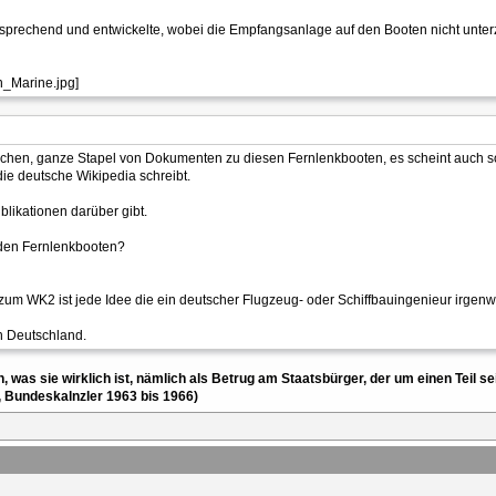
ersprechend und entwickelte, wobei die Empfangsanlage auf den Booten nicht unte
ünchen, ganze Stapel von Dokumenten zu diesen Fernlenkbooten, es scheint auch s
ie deutsche Wikipedia schreibt.
likationen darüber gibt.
u den Fernlenkbooten?
zum WK2 ist jede Idee die ein deutscher Flugzeug- oder Schiffbauingenieur irgenw
n Deutschland.
en, was sie wirklich ist, nämlich als Betrug am Staatsbürger, der um einen Tei
, Bundeskalnzler 1963 bis 1966)