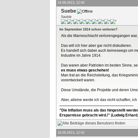
16.09.2013, 12:40
Suebe
Saubär
Im September 1914 schon verloren?
Als die Marneschlacht verlorengegangen war,
Das will ich hier aber gar nicht diskutieren.
Es handelt sich dabei auch keineswegs um me
Industrie im Jahre 1914.
Das waren aber Patrioten im besten Sinne, s
es muss etwas geschehen!
Man trat an die Reichsleitung, das Kriegsmini
vorentwickelt waren.
Diese Umstände, die Projekte und deren Umse
Aber, alleine werde ich das nicht schaffen, ich
"Die Inflation muss als das hingestellt werd
Ersparnisse gebracht wird.!" (Ludwig Erhard
16.09.2013, 12:42