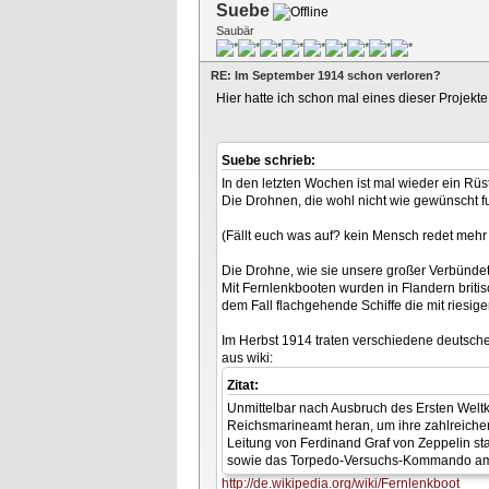
Suebe
Saubär
RE: Im September 1914 schon verloren?
Hier hatte ich schon mal eines dieser Projekte 
Suebe schrieb:
In den letzten Wochen ist mal wieder ein R
Die Drohnen, die wohl nicht wie gewünscht fu
(Fällt euch was auf? kein Mensch redet mehr
Die Drohne, wie sie unsere großer Verbündete
Mit Fernlenkbooten wurden in Flandern britis
dem Fall flachgehende Schiffe die mit riesi
Im Herbst 1914 traten verschiedene deutsche 
aus wiki:
Zitat:
Unmittelbar nach Ausbruch des Ersten Weltk
Reichsmarineamt heran, um ihre zahlreichen
Leitung von Ferdinand Graf von Zeppelin s
sowie das Torpedo-Versuchs-Kommando am 13
http://de.wikipedia.org/wiki/Fernlenkboot