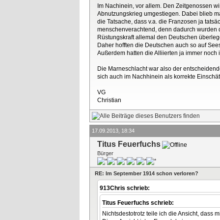
Im Nachinein, vor allem. Den Zeitgenossen wir
Abnutzungskrieg umgestiegen. Dabei blieb ma
die Tatsache, dass v.a. die Franzosen ja tats
menschenverachtend, denn dadurch wurden die
Rüstungskraft allemal den Deutschen überleg
Daher hofften die Deutschen auch so auf Sees
Außerdem hatten die Alliierten ja immer noch 
Die Marneschlacht war also der entscheidend
sich auch im Nachhinein als korrekte Einschä
VG
Christian
17.09.2013, 18:34
Titus Feuerfuchs
Bürger
RE: Im September 1914 schon verloren?
913Chris schrieb:
Titus Feuerfuchs schrieb:
Nichtsdestotrotz teile ich die Ansicht, dass 