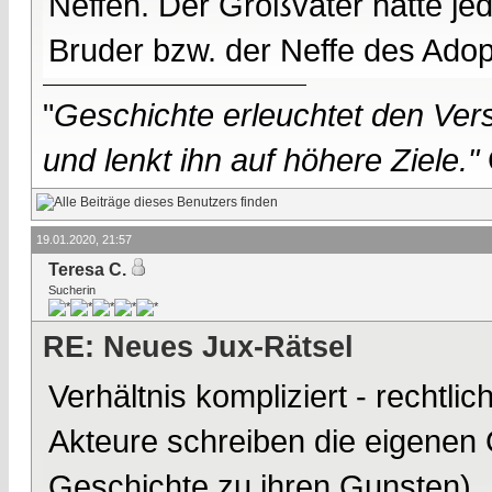
Neffen. Der Großvater hatte jed
Bruder bzw. der Neffe des Adop
"
Geschichte erleuchtet den Vers
und lenkt ihn auf höhere Ziele."
19.01.2020, 21:57
Teresa C.
Sucherin
RE: Neues Jux-Rätsel
Verhältnis kompliziert - rechtlic
Akteure schreiben die eigenen 
Geschichte zu ihren Gunsten)