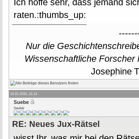
Ich hoffe sehr, dass jemand sic
raten.:thumbs_up:
------
Nur die Geschichtenschreibe
Wissenschaftliche Forscher h
Josephine Te
22.01.2020, 21:12
Suebe
Saubär
RE: Neues Jux-Rätsel
wisst Ihr, was mir bei den Rätse