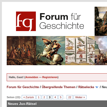
Hallo, Gast! (
Anmelden
—
Registrieren
)
Forum für Geschichte
/
Übergreifende Themen
/
Rätselecke
/
Neu
Seiten (22):
« Zurück
1
2
3
4
5
...
22
Weiter »
Neues Jux-Rätsel