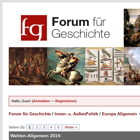
Hallo, Gast! (
Anmelden
—
Registrieren
)
Forum für Geschichte
/
Innen- u. AußenPolitik
/
Europa Allgemein
Seiten (5):
1
2
3
4
5
Weiter »
Wahlen-Allgemein 2014: