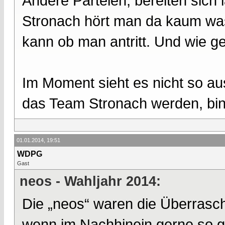
Andere Parteien, bereiten sich
Stronach hört man da kaum was
kann ob man antritt. Und wie ges
Im Moment sieht es nicht so au
das Team Stronach werden, bin 
01.01.2014, 19:51
WDPG
Gast
neos - Wahljahr 2014:
Die „neos“ waren die Überrasch
wenn im Nachhinein gerne so ge