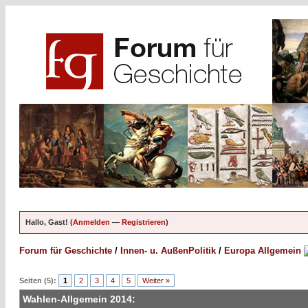
Hallo, Gast! (
Anmelden
—
Registrieren
)
Forum für Geschichte
/
Innen- u. AußenPolitik
/
Europa Allgemein
Seiten (5):
1
2
3
4
5
Weiter »
Wahlen-Allgemein 2014: