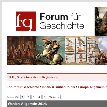
Hallo, Gast! (
Anmelden
—
Registrieren
)
Forum für Geschichte
/
Innen- u. AußenPolitik
/
Europa Allgemein
Seiten (5):
1
2
3
4
5
Weiter »
Wahlen-Allgemein 2014: