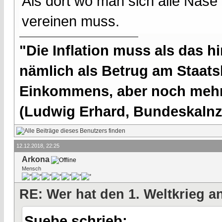
Als dort wo man sich alle Nase 
vereinen muss.
"Die Inflation muss als das hi
nämlich als Betrug am Staatsb
Einkommens, aber noch mehr 
(Ludwig Erhard, Bundeskalnzl
12.12.2018, 22:25
Arkona
Mensch
RE: Wer hat den 1. Weltkrieg 
Suebe schrieb: