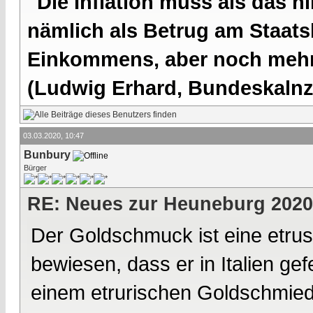
"Die Inflation muss als das hi
nämlich als Betrug am Staatsb
Einkommens, aber noch mehr 
(Ludwig Erhard, Bundeskalnzl
03.03.2020, 10:47
Bunbury
Bürger
RE: Neues zur Heuneburg 2020
Der Goldschmuck ist eine etrusk
bewiesen, dass er in Italien ge
einem etrurischen Goldschmied 