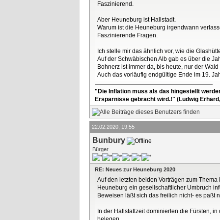
Faszinierend.
Aber Heuneburg ist Hallstadt.
Warum ist die Heuneburg irgendwann verlas
Faszinierende Fragen.
Ich stelle mir das ähnlich vor, wie die Glashü
Auf der Schwäbischen Alb gab es über die Ja
Bohnerz ist immer da, bis heute, nur der Wal
Auch das vorläufig endgültige Ende im 19. J
"Die Inflation muss als das hingestellt werd
Ersparnisse gebracht wird.!" (Ludwig Erhard
22.02.2020, 19:55
Bunbury
Bürger
RE: Neues zur Heuneburg 2020
Auf den letzten beiden Vorträgen zum Thema H
Heuneburg ein gesellschaftlicher Umbruch i
Beweisen läßt sich das freilich nicht- es paßt nu
In der Hallstattzeit dominierten die Fürsten, 
belegen...