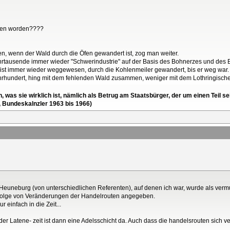
sen worden????
tten, wenn der Wald durch die Öfen gewandert ist, zog man weiter.
hrtausende immer wieder "Schwerindustrie" auf der Basis des Bohnerzes und des
d ist immer wieder weggewesen, durch die Kohlenmeiler gewandert, bis er weg war.
ahrhundert, hing mit dem fehlenden Wald zusammen, weniger mit dem Lothringisch
en, was sie wirklich ist, nämlich als Betrug am Staatsbürger, der um einen Tei
, Bundeskalnzler 1963 bis 1966)
euneburg (von unterschiedlichen Referenten), auf denen ich war, wurde als vermu
nfolge von Veränderungen der Handelrouten angegeben.
r einfach in die Zeit...
in der Latene- zeit ist dann eine Adelsschicht da. Auch dass die handelsrouten sich 