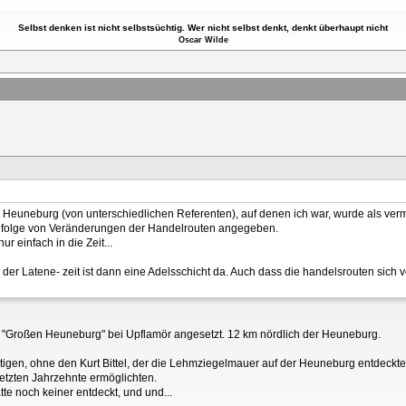
Selbst denken ist nicht selbstsüchtig. Wer nicht selbst denkt, denkt überhaupt nicht
Oscar Wilde
Heuneburg (von unterschiedlichen Referenten), auf denen ich war, wurde als verm
infolge von Veränderungen der Handelrouten angegeben.
ur einfach in die Zeit...
 in der Latene- zeit ist dann eine Adelsschicht da. Auch dass die handelsrouten sich
r "Großen Heuneburg" bei Upflamör angesetzt. 12 km nördlich der Heuneburg.
gen, ohne den Kurt Bittel, der die Lehmziegelmauer auf der Heuneburg entdeckte,
etzten Jahrzehnte ermöglichten.
te noch keiner entdeckt, und und...