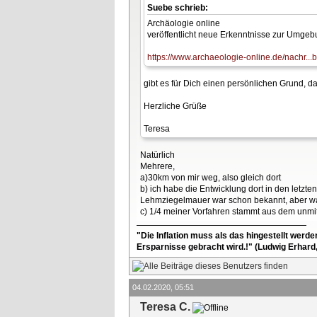
Suebe schrieb:
Archäologie online
veröffentlicht neue Erkenntnisse zur Umge
https://www.archaeologie-online.de/nachr...
gibt es für Dich einen persönlichen Grund, d
Herzliche Grüße
Teresa
Natürlich
Mehrere,
a)30km von mir weg, also gleich dort
b) ich habe die Entwicklung dort in den letzt
Lehmziegelmauer war schon bekannt, aber was
c) 1/4 meiner Vorfahren stammt aus dem unmi
"Die Inflation muss als das hingestellt werd
Ersparnisse gebracht wird.!" (Ludwig Erhard
04.02.2020, 05:51
Teresa C.