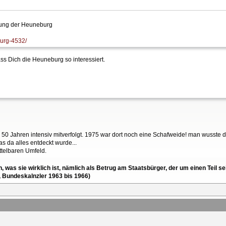
bung der Heuneburg
burg-4532/
ass Dich die Heuneburg so interessiert.
en 50 Jahren intensiv mitverfolgt. 1975 war dort noch eine Schafweide! man wusste 
 da alles entdeckt wurde...
ttelbaren Umfeld.
en, was sie wirklich ist, nämlich als Betrug am Staatsbürger, der um einen Tei
, Bundeskalnzler 1963 bis 1966)