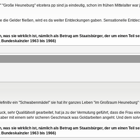
 "Große Heuneburg" etcetera pp sind ja eindeutig, schon im frühen Mittelalter war
ge die Gelder fließen, wird es da weiter Entdeckungen gaben. Sensationelle Entde
en, was sie wirklich ist, nämlich als Betrug am Staatsbürger, der um einen Tei
, Bundeskalnzler 1963 bis 1966)
t definitiv ein "Schwabenmädel" sie hat ihr ganzes Leben "im Großraum Heuneburg" 
k, sehr Qualitätvoll gearbeitet, hat ja zu der Vermutung geführt, dass die Frau ei
, aber mit einem sehr sicheren Geschmack was Goldarbeiten angeht. Und dem sol
en, was sie wirklich ist, nämlich als Betrug am Staatsbürger, der um einen Tei
, Bundeskalnzler 1963 bis 1966)