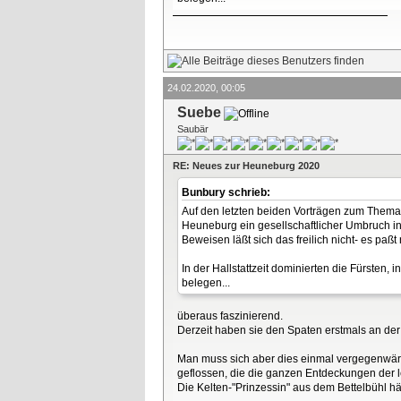
24.02.2020, 00:05
Suebe
Saubär
RE: Neues zur Heuneburg 2020
Bunbury schrieb:
Auf den letzten beiden Vorträgen zum Thema 
Heuneburg ein gesellschaftlicher Umbruch 
Beweisen läßt sich das freilich nicht- es paßt n
In der Hallstattzeit dominierten die Fürsten,
belegen...
überaus faszinierend.
Derzeit haben sie den Spaten erstmals an de
Man muss sich aber dies einmal vergegenwärti
geflossen, die die ganzen Entdeckungen der l
Die Kelten-"Prinzessin" aus dem Bettelbühl hät