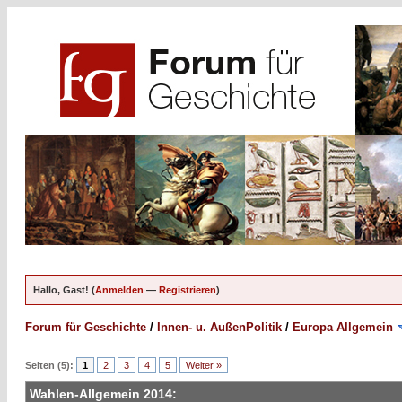
Hallo, Gast! (
Anmelden
—
Registrieren
)
Forum für Geschichte
/
Innen- u. AußenPolitik
/
Europa Allgemein
Seiten (5):
1
2
3
4
5
Weiter »
Wahlen-Allgemein 2014: