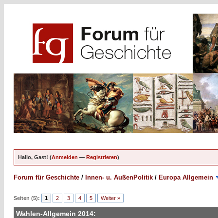
Hallo, Gast! (
Anmelden
—
Registrieren
)
Forum für Geschichte
/
Innen- u. AußenPolitik
/
Europa Allgemein
Seiten (5):
1
2
3
4
5
Weiter »
Wahlen-Allgemein 2014: