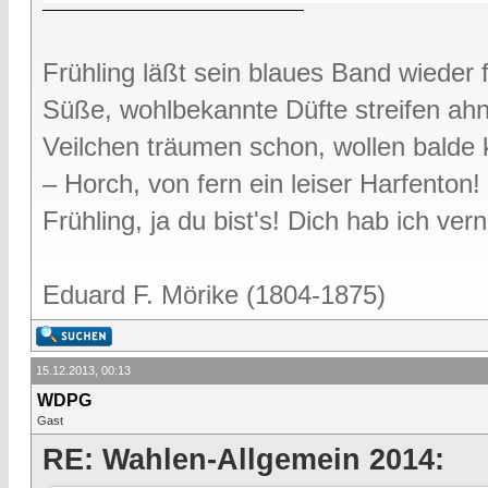
Frühling läßt sein blaues Band wieder f
Süße, wohlbekannte Düfte streifen ah
Veilchen träumen schon, wollen bald
– Horch, von fern ein leiser Harfenton!
Frühling, ja du bist's! Dich hab ich v
Eduard F. Mörike (1804-1875)
15.12.2013, 00:13
WDPG
Gast
RE: Wahlen-Allgemein 2014: