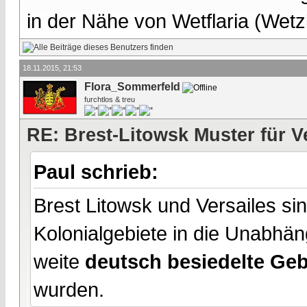
in der Nähe von Wetflaria (Wet
18.11.2015, 21:53
Flora_Sommerfeld
furchtlos & treu
RE: Brest-Litowsk Muster für V
Paul schrieb:
Brest Litowsk und Versailes si
Kolonialgebiete in die Unabhän
weite
deutsch besiedelte Geb
wurden.