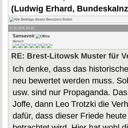
(Ludwig Erhard, Bundeskalnzl
17.11.2015, 02:10
Sansavoir
Mensch
RE: Brest-Litowsk Muster für V
Ich denke, dass das historisch
neu bewertet werden muss. Solc
usw. sind nur Propaganda. Dass
Joffe, dann Leo Trotzki die Ver
dafür, dass dieser Friede heut
betrachtet wird. Hier hat wohl 