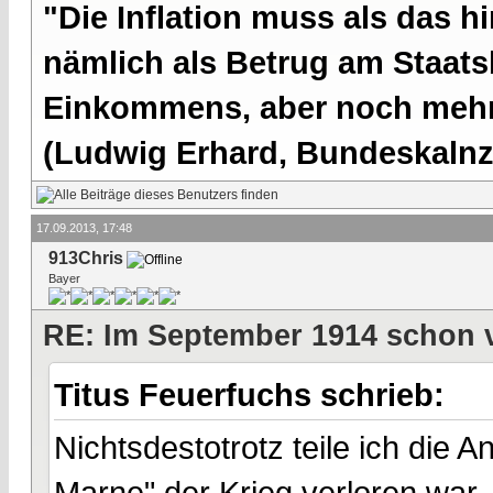
"Die Inflation muss als das hi
nämlich als Betrug am Staatsb
Einkommens, aber noch mehr 
(Ludwig Erhard, Bundeskalnzl
17.09.2013, 17:48
913Chris
Bayer
RE: Im September 1914 schon 
Titus Feuerfuchs schrieb:
Nichtsdestotrotz teile ich die 
Marne" der Krieg verloren war, 