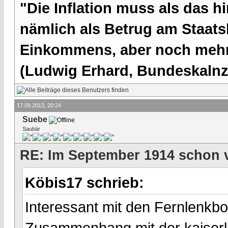
"Die Inflation muss als das hi
nämlich als Betrug am Staatsb
Einkommens, aber noch mehr 
(Ludwig Erhard, Bundeskalnzl
17.09.2013, 20:24
Suebe
Saubär
RE: Im September 1914 schon 
Köbis17 schrieb:
Interessant mit den Fernlenkb
Zusammenhang mit der kaiserli