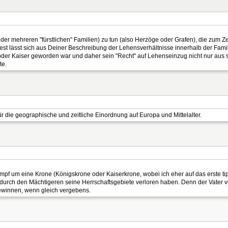
 (oder mehreren "fürstlichen" Familien) zu tun (also Herzöge oder Grafen), die zum
t lässt sich aus Deiner Beschreibung der Lehensverhältnisse innerhalb der Famil
g oder Kaiser geworden war und daher sein "Recht" auf Lehenseinzug nicht nur aus 
te.
r die geographische und zeitliche Einordnung auf Europa und Mittelalter.
pf um eine Krone (Königskrone oder Kaiserkrone, wobei ich eher auf das erste t
i durch den Mächtigeren seine Herrschaftsgebiete verloren haben. Denn der Vater v
gewinnen, wenn gleich vergebens.