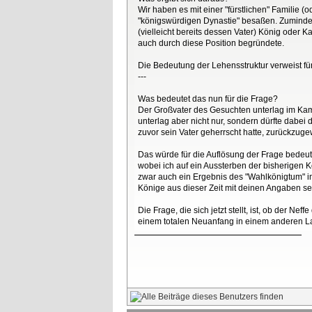
Wir haben es mit einer "fürstlichen" Familie 
"königswürdigen Dynastie" besaßen. Zumindest
(vielleicht bereits dessen Vater) König oder 
auch durch diese Position begründete.
Die Bedeutung der Lehensstruktur verweist für
---
Was bedeutet das nun für die Frage?
Der Großvater des Gesuchten unterlag im Kam
unterlag aber nicht nur, sondern dürfte dabei
zuvor sein Vater geherrscht hatte, zurückzug
Das würde für die Auflösung der Frage bedeuten,
wobei ich auf ein Aussterben der bisherigen K
zwar auch ein Ergebnis des "Wahlkönigtum" im
Könige aus dieser Zeit mit deinen Angaben sel
Die Frage, die sich jetzt stellt, ist, ob der N
einem totalen Neuanfang in einem anderen Lan