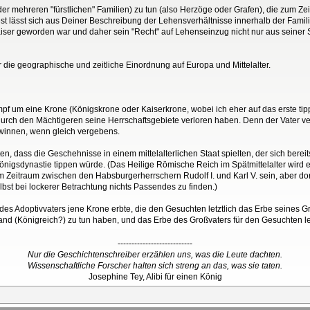
(oder mehreren "fürstlichen" Familien) zu tun (also Herzöge oder Grafen), die zum 
 lässt sich aus Deiner Beschreibung der Lehensverhältnisse innerhalb der Familie
Kaiser geworden war und daher sein "Recht" auf Lehenseinzug nicht nur aus seiner 
 die geographische und zeitliche Einordnung auf Europa und Mittelalter.
pf um eine Krone (Königskrone oder Kaiserkrone, wobei ich eher auf das erste ti
 durch den Mächtigeren seine Herrschaftsgebiete verloren haben. Denn der Vater ve
ewinnen, wenn gleich vergebens.
 dass die Geschehnisse in einem mittelalterlichen Staat spielten, der sich bereits a
önigsdynastie tippen würde. (Das Heilige Römische Reich im Spätmittelalter wird 
 Zeitraum zwischen den Habsburgerherrschern Rudolf I. und Karl V. sein, aber dor
bst bei lockerer Betrachtung nichts Passendes zu finden.)
effe des Adoptivvaters jene Krone erbte, die den Gesuchten letztlich das Erbe seines G
d (Königreich?) zu tun haben, und das Erbe des Großvaters für den Gesuchten letz
---------------------------
Nur die Geschichtenschreiber erzählen uns, was die Leute dachten.
Wissenschaftliche Forscher halten sich streng an das, was sie taten.
Josephine Tey, Alibi für einen König