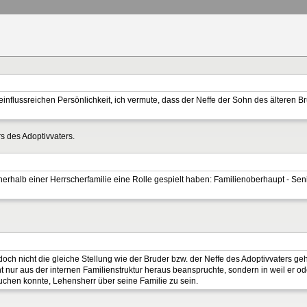
einflussreichen Persönlichkeit, ich vermute, dass der Neffe der Sohn des älteren B
s des Adoptivvaters.
innerhalb einer Herrscherfamilie eine Rolle gespielt haben: Familienoberhaupt - Se
doch nicht die gleiche Stellung wie der Bruder bzw. der Neffe des Adoptivvaters g
ht nur aus der internen Familienstruktur heraus beanspruchte, sondern in weil er ode
uchen konnte, Lehensherr über seine Familie zu sein.