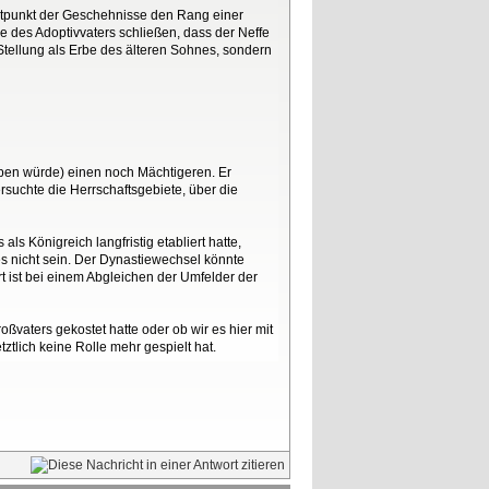
Zeitpunkt der Geschehnisse den Rang einer
 des Adoptivvaters schließen, dass der Neffe
Stellung als Erbe des älteren Sohnes, sondern
ppen würde) einen noch Mächtigeren. Er
rsuchte die Herrschaftsgebiete, über die
ls Königreich langfristig etabliert hatte,
es nicht sein. Der Dynastiewechsel könnte
t ist bei einem Abgleichen der Umfelder der
roßvaters gekostet hatte oder ob wir es hier mit
tlich keine Rolle mehr gespielt hat.