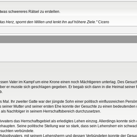
was schwereres Rätsel zu erstellen.
as Herz, spornt den Willen und lenkt ihn auf höhere Ziele."
Cicero
sen Vater im Kampf um eine Krone einen noch Mächtigeren unterlag. Des Gesuchte
aber er musste sich geschlagen gegeben. Er begab sich dann in die Heimat seiner F
b.
 Mal. Ihr zweiter Gatte war der jüngste Sohn einer politisch einflussreichen Persön
s seiner Mutter und seiner ersten Ehe konnte der Gesuchte zu einen bedeutenden
 als Nachfolger in seinem Herrschaftsbereich durchzusetzen.
tivvaters das Herrschaftsgebiet als erledigtes Lehen einzog. Allerdings konnte sich
haupten. Seine politische Stellung war so stark, dass sein Lehensherr ein schwache
suchten verbündete.
es Adoptivvaters, mit seinem Lehensherrn und dessen Verbündeten konnte der Gesuc