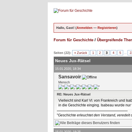
Hallo, Gast! (
Anmelden
—
Registrieren
)
Forum für Geschichte
/
Übergreifende Th
ungen - 0 im Durchschnitt
Seiten (22):
« Zurück
1
2
3
4
5
...
2
Neues Jux-Rätsel
15.01.2020, 18:34
Sansavoir
Mensch
RE: Neues Jux-Rätsel
Vielleicht sind Karl VI. von Frankreich und I
in die Geschichte einging. Isabeau wurde nur v
"
Geschichte erleuchtet den Verstand, veredelt d
15.01.2020, 19:25