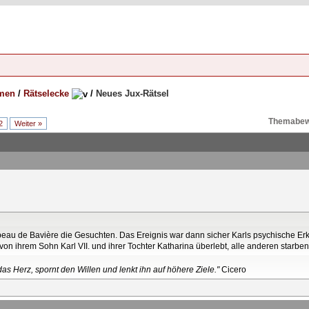
emen
/
Rätselecke
/
Neues Jux-Rätsel
Themabew
2
Weiter »
sabeau de Bavière die Gesuchten. Das Ereignis war dann sicher Karls psychische E
on ihrem Sohn Karl VII. und ihrer Tochter Katharina überlebt, alle anderen starben 
as Herz, spornt den Willen und lenkt ihn auf höhere Ziele."
Cicero