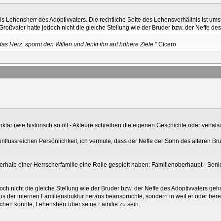
ls Lehensherr des Adoptivvaters. Die rechtliche Seite des Lehensverhältnis ist umst
roßvater hatte jedoch nicht die gleiche Stellung wie der Bruder bzw. der Neffe des
as Herz, spornt den Willen und lenkt ihn auf höhere Ziele."
Cicero
 unklar (wie historisch so oft - Akteure schreiben die eigenen Geschichte oder verfä
influssreichen Persönlichkeit, ich vermute, dass der Neffe der Sohn des älteren Br
innerhalb einer Herrscherfamilie eine Rolle gespielt haben: Familienoberhaupt - Sen
och nicht die gleiche Stellung wie der Bruder bzw. der Neffe des Adoptivvaters ge
aus der internen Familienstruktur heraus beanspruchte, sondern in weil er oder berei
chen konnte, Lehensherr über seine Familie zu sein.