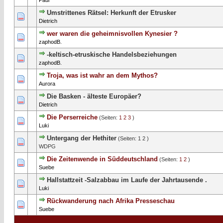
Paul
Umstrittenes Rätsel: Herkunft der Etrusker
0 Bewertung(en) - 0 von 5 durchschnittlich
1
2
3
4
5
Dietrich
wer waren die geheimnisvollen Kynesier ?
0 Bewertung(en) - 0 von 5 durchschnittlich
1
2
3
4
5
zaphodB.
-keltisch-etruskische Handelsbeziehungen
2 Bewertung(en) - 3 von 5 durchschnittlich
1
2
3
4
5
zaphodB.
Troja, was ist wahr an dem Mythos?
0 Bewertung(en) - 0 von 5 durchschnittlich
1
2
3
4
5
Aurora
Die Basken - älteste Europäer?
0 Bewertung(en) - 0 von 5 durchschnittlich
1
2
3
4
5
Dietrich
Die Perserreiche
(Seiten:
1
2
3
)
1 Bewertung(en) - 5 von 5 durchschnittlich
1
2
3
4
5
Luki
Untergang der Hethiter
(Seiten:
1
2
)
1 Bewertung(en) - 5 von 5 durchschnittlich
1
2
3
4
5
WDPG
Die Zeitenwende in Süddeutschland
(Seiten:
1
2
)
0 Bewertung(en) - 0 von 5 durchschnittlich
1
2
3
4
5
Suebe
Hallstattzeit -Salzabbau im Laufe der Jahrtausende .
1 Bewertung(en) - 4 von 5 durchschnittlich
1
2
3
4
5
Luki
Rückwanderung nach Afrika Presseschau
0 Bewertung(en) - 0 von 5 durchschnittlich
1
2
3
4
5
Suebe