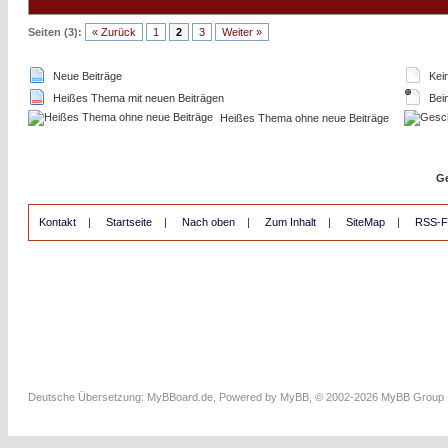
Seiten (3):
« Zurück
1
2
3
Weiter »
Neue Beiträge
Kein
Heißes Thema mit neuen Beiträgen
Bein
Heißes Thema ohne neue Beiträge
Ge
Kontakt
|
Startseite
|
Nach oben
|
Zum Inhalt
|
SiteMap
|
RSS-F
Deutsche Übersetzung:
MyBBoard.de
, Powered by
MyBB
, © 2002-2026
MyBB Group