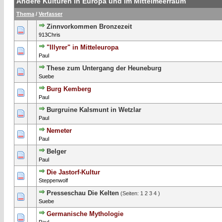
Andere Kulturen in Europa und im Mittelmeerraum
Thema
/
Verfasser
Zinnvorkommen Bronzezeit
0 Bewertung(en) - 0 von 5 durchschnittlich
1
2
3
4
5
913Chris
"Illyrer" in Mitteleuropa
0 Bewertung(en) - 0 von 5 durchschnittlich
1
2
3
4
5
Paul
These zum Untergang der Heuneburg
0 Bewertung(en) - 0 von 5 durchschnittlich
1
2
3
4
5
Suebe
Burg Kemberg
0 Bewertung(en) - 0 von 5 durchschnittlich
1
2
3
4
5
Paul
Burgruine Kalsmunt in Wetzlar
0 Bewertung(en) - 0 von 5 durchschnittlich
1
2
3
4
5
Paul
Nemeter
0 Bewertung(en) - 0 von 5 durchschnittlich
1
2
3
4
5
Paul
Belger
0 Bewertung(en) - 0 von 5 durchschnittlich
1
2
3
4
5
Paul
Die Jastorf-Kultur
0 Bewertung(en) - 0 von 5 durchschnittlich
1
2
3
4
5
Steppenwolf
Presseschau Die Kelten
(Seiten:
1
2
3
4
)
0 Bewertung(en) - 0 von 5 durchschnittlich
1
2
3
4
5
Suebe
Germanische Mythologie
0 Bewertung(en) - 0 von 5 durchschnittlich
1
2
3
4
5